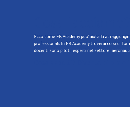
Cosa facciamo
Ecco come FB Academy puo' aiutarti al raggiungim
professionali. In FB Academy troverai corsi di
form
docenti sono piloti esperti nel settore aeronaut
Cosa aspetti? Diventa pilota e i