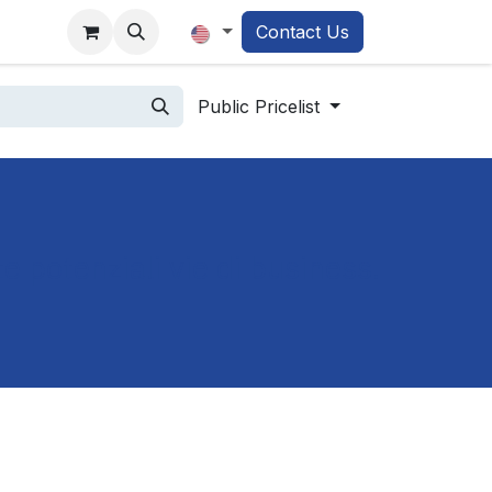
demy
Contact Us
Public Pricelist
te potenziali vie di business.
!