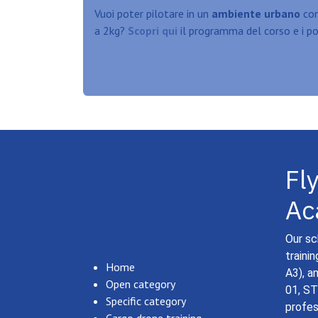
Vuoi poter pilotare in un
ambiente urbano
con
a
2kg?
Scopri qui
il programma del corso e i pos
Fl
Ac
Our sc
traini
Home
A3), a
Open category
01, ST
Specific category
profes
Cargo drone training