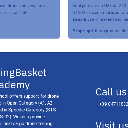
 un drone che pesa fino
Vuoi pilotare un UAS da 250 
ti disponibili!
STS02 in scenari
urbani
o
sensibil
i e in presenza di
pe
Scopri qui
il programma del c
yingBasket
ademy
Call us
hool offers support for drone
ng in Open Category (A1, A2,
+39 0471183
nd in Specific Category (STS-
S-02). We also provide
Visit u
sional cargo drone training.