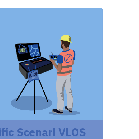
fic Scenari VLOS