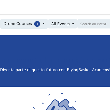
FlyingBasket Heavy Lift Drone
FB Aca
Drone Courses
All Events
1
tinua crescita, ha dato origine a mol
Diventa parte di questo futuro con FlyingBasket Academy