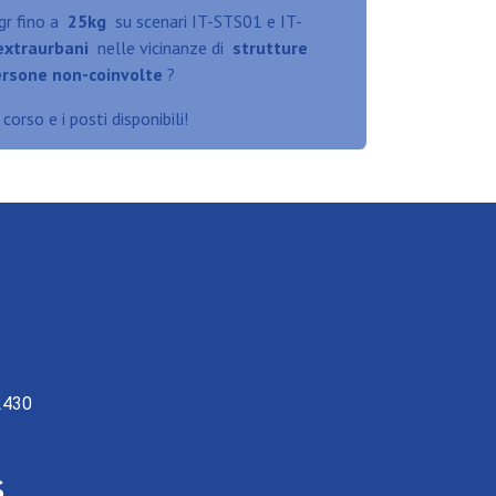
gr fino a
25kg
su scenari IT-STS01 e IT-
extraurbani
nelle vicinanze di
strutture
rsone non-coinvolte
?
orso e i posti disponibili!
2430
s