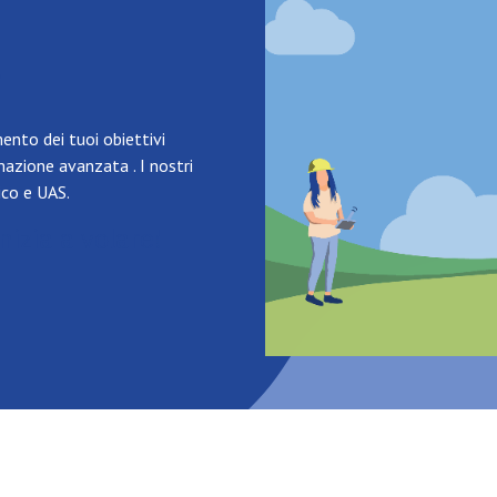
?
ento dei tuoi obiettivi
azione avanzata . I nostri
ico e UAS.
nizia a volare!