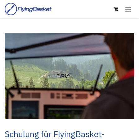
Zum Inhalt springen
Schulung für FlyingBasket-