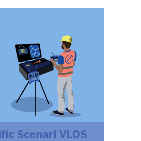
fic Scenari VLOS