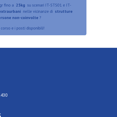
gr fino a
25kg
su scenari IT-STS01 e IT-
extraurbani
nelle vicinanze di
strutture
rsone non-coinvolte
?
orso e i posti disponibili!
2430
s