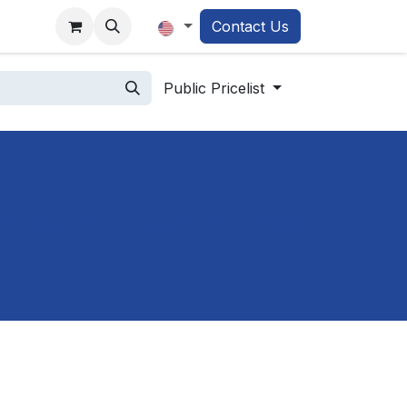
demy
Contact Us
Public Pricelist
te potenziali vie di business.
!