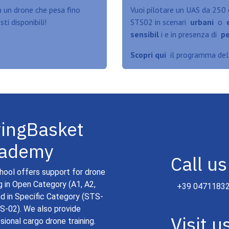
 un drone che pesa fino
Vuoi pilotare un UAS da 250 
ti disponibili!
STS02 in scenari
urbani
o
sensibil
i e in presenza di
pe
Scopri qui
il programma del c
yingBasket
ademy
Call us
hool offers support for drone
ng in Open Category (A1, A2,
+39 0471183
nd in Specific Category (STS-
S-02). We also provide
Visit u
sional cargo drone training.