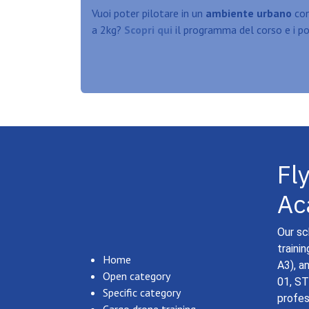
Vuoi poter pilotare in un
ambiente urbano
con
a
2kg?
Scopri qui
il programma del corso e i pos
Fl
Ac
Our sc
traini
Home
A3), a
Open category
01, ST
Specific category
profes
Cargo drone training