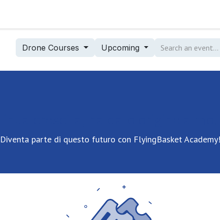
FlyingBasket Heavy Lift Drone
FB Aca
Drone Courses
Upcoming
tinua crescita, ha dato origine a mol
Diventa parte di questo futuro con FlyingBasket Academy