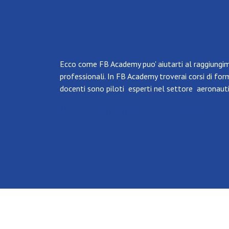
Cosa facciamo
Ecco come FB Academy puo' aiutarti al raggiungim
professionali. In FB Academy troverai corsi di
form
docenti sono piloti esperti nel settore aeronaut
Cosa aspetti? Diventa pilota e i