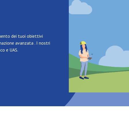
?
ento dei tuoi obiettivi
azione avanzata . I nostri
ico e UAS.
nizia a volare!